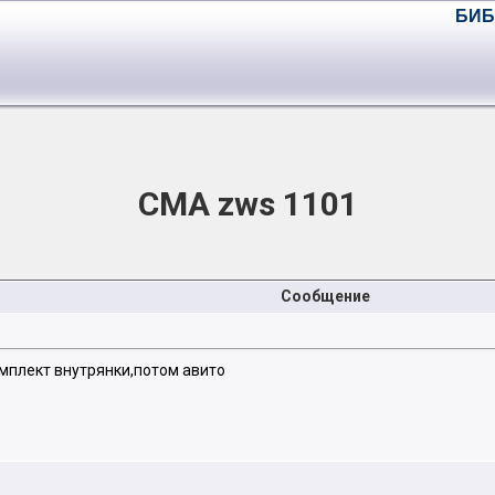
БИБ
СМА zws 1101
Сообщение
омплект внутрянки,потом авито