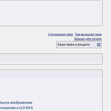
Следующая тема
·
Предыдущая тема
Версия для печати
Ваши права в разделе
льное изображение
тношению к пс3 60гб