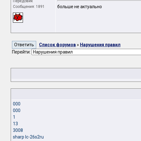
Передовик
больше не актуально
Сообщения: 1891
Список форумов
»
Нарушения правил
Перейти:
000
000
1
13
3008
sharp lc-26s2ru