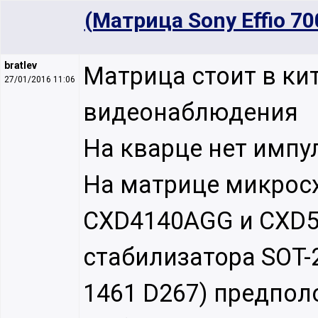
(Матрица Sony Effio 7
bratlev
Матрица стоит в ки
27/01/2016 11:06
видеонаблюдения
На кварце нет импу
На матрице микрос
CXD4140AGG и CXD5
стабилизатора SOT-
1461 D267) предпол