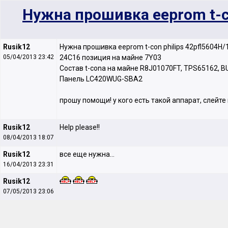
Нужна прошивка eeprom t-co
Rusik12
Нужна прошивка eeprom t-con philips 42pfl5604H/
05/04/2013 23:42
24C16 позиция на майне 7Y03
Состав t-conа на майне R8J01070FT, TPS65162, 
Панель LC420WUG-SBA2
прошу помощи! у кого есть такой аппарат, слейте
Rusik12
Help please!!
08/04/2013 18:07
Rusik12
все еще нужна...
16/04/2013 23:31
Rusik12
07/05/2013 23:06