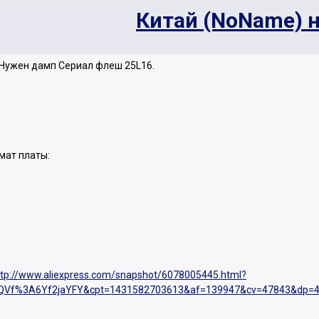
Китай (NoName) 
 Нужен дамп Сериал флеш 25L16.
мат платы:
ttp://www.aliexpress.com/snapshot/6078005445.html?
vQVf%3A6Yf2jaYFY&cpt=1431582703613&af=139947&cv=47843&dp=4