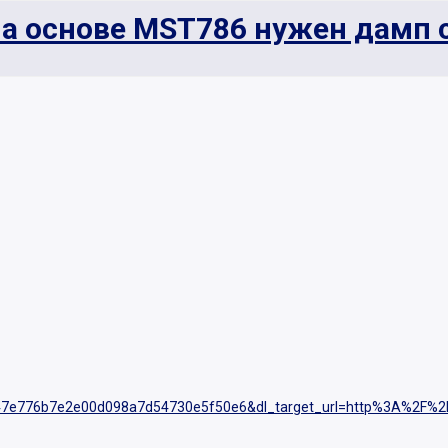
на основе MST786 нужен дамп 
7e776b7e2e00d098a7d54730e5f50e6&dl_target_url=http%3A%2F%2F