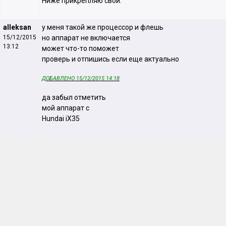
Ниже прикрепляю свой.
alleksan
у меня такой же процессор и флешь
15/12/2015
но аппарат не включается
13:12
может что-то поможет
проверь и отпишись если еще актуально
ДОБАВЛЕНО 15/12/2015 14:18
да забыл отметить
мой аппарат с
Hundai iX35