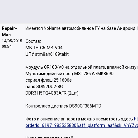
Repair-
Имеется NoName автомобильное ГУ на базе Андроид.
Man
14/05/2015
Состав:
08:54
MB TH-C6-MB-V04
ЦПУ stm8ah6189takit
моудуль CR103-V0 на отдельной плате, впаяной снизу 
Мультимедийный проц MST786 A7MK869D
сериал флеш 25l1606e
nand SDIN7DU2-8G
DDR3 H5TQ4G83AFR (2шт)
Контроллер дисплея DS90CF386MTD
Фото и описание аппарата можно посмотреть здесь
h
orderId=61971983535830&aff_platform=aaf&sk=VnYZ