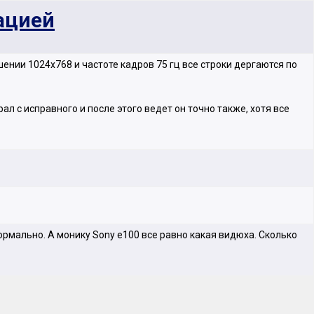
ацией
ении 1024х768 и частоте кадров 75 гц все строки дергаются по
л с исправного и после этого ведет он точно также, хотя все
ормально. А монику Sony e100 все равно какая видюха. Сколько