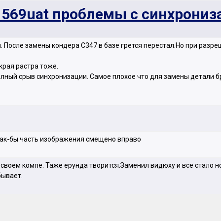
1569uat проблемы с синхрониз
. После замены кондера С347 в базе грется перестал.Но при разреш
края растра тоже.
олный срыв синхронизации. Самое плохое что для замены детали бра
как-бы часть изображения смещено вправо
 своем компе. Таже ерунда творится.Заменил видюху и все стало н
бывает.