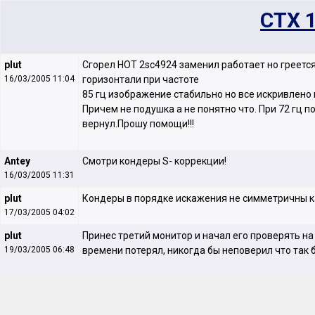
CTX 
plut
Сгорел НОТ 2sc4924 заменил работает но греется
16/03/2005 11:04
горизонтали при частоте
85 гц изображение стабильно но все искривлено 
Причем не подушка а не понятно что. При 72 гц п
вернул.Прошу помощи!!!
Antey
Смотри кондеры S- коррекции!
16/03/2005 11:31
plut
Кондеры в порядке искажения не симметричны 
17/03/2005 04:02
plut
Принес третий монитор и начал его проверять на
19/03/2005 06:48
времени потерял, никогда бы неповерил что так 