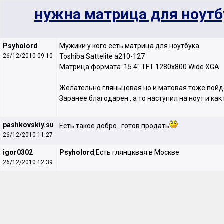
нужна матрица для ноутбу
Psyholord
Мужики у кого есть матрица для ноутбука
26/12/2010 09:10
Toshiba Sattelite a210-127
Матрица формата :15.4" TFT 1280x800 Wide XGA
Желательно гляньцевая но и матовая тоже пойд
Заранее благодарен , а то наступил на ноут и к
pashkovskiy.su
Есть такое добро...готов продать
26/12/2010 11:27
igor0302
Psyholord
,Есть глянцквая в Москве
26/12/2010 12:39