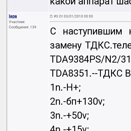
какой аппарат ша
lapa
#3 От 03/01/2010 00:00
Участник
Сообщения: 139
C наступившим 
замену ТДКС.телев
TDA9384PS/N2/3
TDA8351.--ТДКС B
1n.-H+;
2n.-бп+130v;
3n.-+50v;
4n.-+15v;