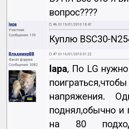
вопрос????
lapa
#6 От 15/01/2010 18:47
Участник
Сообщения: 139
Куплю BSC30-N25
ВладимирВВ
#7 От 16/01/2010 01:22
Фанат форума
Сообщения: 3082
lapa
, По LG нужн
поиграться,чтоб
напряжения. Од
поднял,обычно и 
на 80 подход