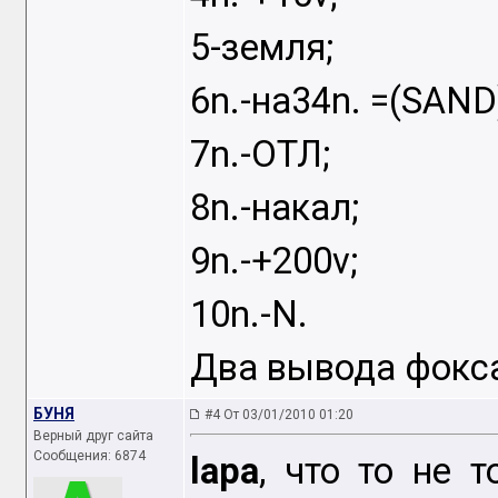
5-земля;
6n.-на34n. =(SAN
7n.-ОТЛ;
8n.-накал;
9n.-+200v;
10n.-N.
Два вывода фокса
БУНЯ
#4 От 03/01/2010 01:20
Верный друг сайта
Сообщения: 6874
lapa
, что то не 