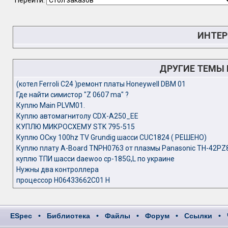
Перейти:
ИНТЕР
ДРУГИЕ ТЕМЫ
(котел Ferroli C24 )ремонт платы Honeywell DBM 01
Где найти симистор "Z 0607 ma" ?
Куплю Main PLVM01.
Куплю автомагнитолу CDX-A250_EE
КУПЛЮ МИКРОСХЕМУ STK 795-515
Куплю ОСку 100hz TV Grundig шасси CUC1824 ( РЕШЕНО)
Куплю плату A-Board TNPH0763 от плазмы Panasonic TH-42PZ
куплю ТПИ шасси daewoo cp-185G,L по украине
Нужны два контроллера
процессор Н06433662С01 Н
ESpec
•
Библиотека
•
Файлы
•
Форум
•
Ссылки
•