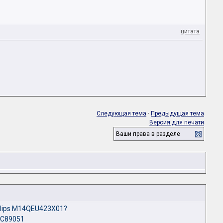
цитата
Следующая тема
·
Предыдущая тема
Версия для печати
Ваши права в разделе
ilips M14QEU423X01?
LC89051