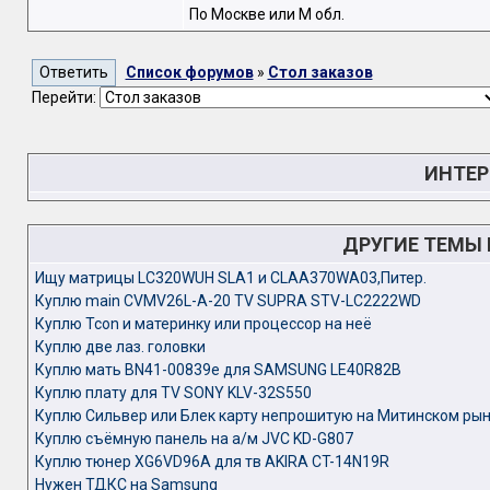
По Москве или М обл.
Список форумов
»
Стол заказов
Перейти:
ИНТЕР
ДРУГИЕ ТЕМЫ
Ищу матрицы LC320WUH SLA1 и CLAA370WA03,Питер.
Куплю main CVMV26L-A-20 TV SUPRA STV-LC2222WD
Куплю Tcon и материнку или процессор на неё
Куплю две лаз. головки
Куплю мать BN41-00839e для SAMSUNG LE40R82B
Куплю плату для TV SONY KLV-32S550
Куплю Сильвер или Блек карту непрошитую на Митинском ры
Куплю съёмную панель на а/м JVC KD-G807
Куплю тюнер XG6VD96A для тв AKIRA CT-14N19R
Нужен ТДКС на Samsung