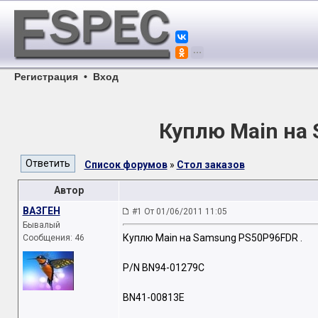
Регистрация
•
Вход
Куплю Main на
Список форумов
»
Стол заказов
Автор
ВАЗГЕН
#1 От 01/06/2011 11:05
Бывалый
Куплю Main на Samsung PS50P96FDR .
Сообщения: 46
P/N BN94-01279C
BN41-00813E