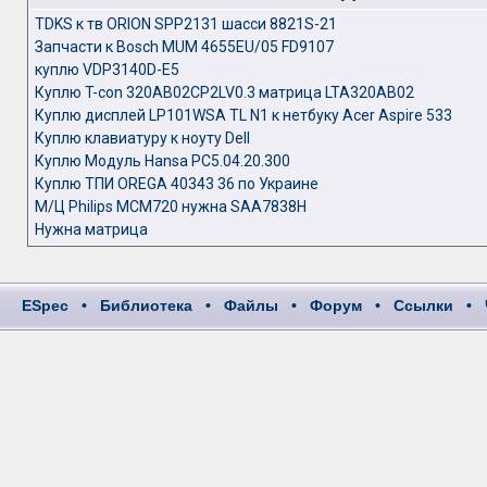
TDKS к тв ORION SPP2131 шасси 8821S-21
Запчасти к Bosch MUM 4655EU/05 FD9107
куплю VDP3140D-E5
Куплю T-con 320AB02CP2LV0.3 матрица LTA320AB02
Куплю дисплей LP101WSA TL N1 к нетбуку Acer Aspire 533
Куплю клавиатуру к ноуту Dell
Куплю Модуль Hansa PC5.04.20.300
Куплю ТПИ OREGA 40343 36 по Украине
М/Ц Philips MCM720 нужна SAA7838H
Нужна матрица
ESpec
•
Библиотека
•
Файлы
•
Форум
•
Ссылки
•