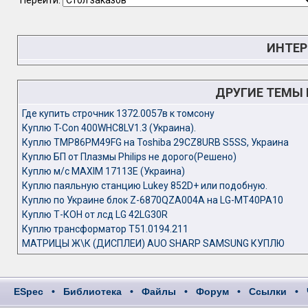
Перейти:
ИНТЕР
ДРУГИЕ ТЕМЫ
Где купить строчник 1372.0057в к томсону
Куплю T-Con 400WHC8LV1.3 (Украина).
Куплю TMP86PM49FG на Toshiba 29CZ8URB S5SS, Украина
Куплю БП от Плазмы Philips не дорого(Решено)
Куплю м/с MAXIM 17113E (Украина)
Куплю паяльную станцию Lukey 852D+ или подобную.
Куплю по Украине блок Z-6870QZA004A на LG-MT40PA10
Куплю Т-КОН от лсд LG 42LG30R
Куплю трансформатор T51.0194.211
МАТРИЦЫ Ж\К (ДИСПЛЕИ) AUO SHARP SAMSUNG КУПЛЮ
ESpec
•
Библиотека
•
Файлы
•
Форум
•
Ссылки
•