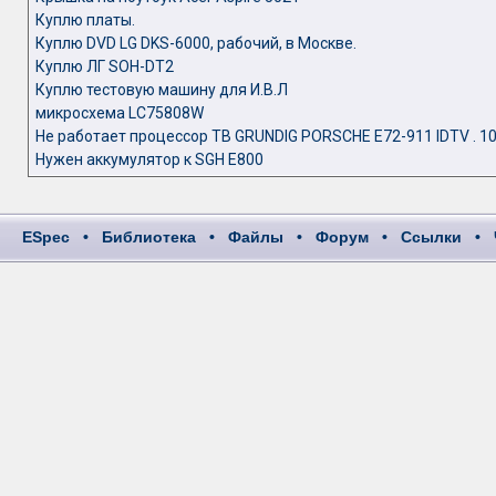
Куплю платы.
Куплю DVD LG DKS-6000, рабочий, в Москве.
Куплю ЛГ SOH-DT2
Куплю тестовую машину для И.В.Л
микросхема LC75808W
Не работает процессор ТВ GRUNDIG PORSCHE E72-911 IDTV . 1
Нужен аккумулятор к SGH E800
ESpec
•
Библиотека
•
Файлы
•
Форум
•
Ссылки
•