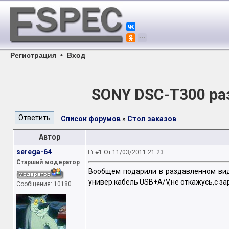
Регистрация
•
Вход
SONY DSC-T300 ра
Список форумов
»
Стол заказов
Автор
serega-64
#1 От 11/03/2011 21:23
Старший модератор
Вообщем подарили в раздавленном виде
универ.кабель USB+A/V,не откажусь,с з
Сообщения: 10180