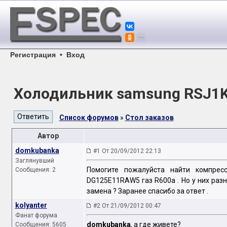
Регистрация
•
Вход
Холодильник samsung RSJ1K
Список форумов
»
Стол заказов
Автор
domkubanka
#1 От 20/09/2012 22:13
Заглянувший
Помогите пожалуйста найти компрес
Сообщения: 2
DG125E11RAW5 газ R600a . Но у них разна
замена ? Заранее спасибо за ответ .
kolyanter
#2 От 21/09/2012 00:47
Фанат форума
domkubanka
, а где живете?
Сообщения: 5605