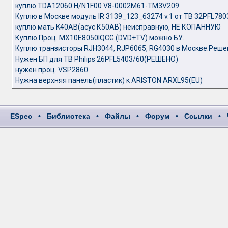
куплю TDA12060 H/N1F00 V8-0002M61-TM3V209
Куплю в Москве модуль IR 3139_123_63274 v.1 от ТВ 32PFL780
куплю мать K40AB(асус К50АВ) неисправную, НЕ КОПАННУЮ
Куплю Проц. MX10E8050IQCG (DVD+TV) можно БУ.
Куплю транзисторы RJH3044, RJP6065, RG4030 в Москве.Реше
Нужен БП для ТВ Philips 26PFL5403/60(РЕШЕНО)
нужен проц. VSP2860
Нужна верхняя панель(пластик) к ARISTON ARXL95(EU)
ESpec
•
Библиотека
•
Файлы
•
Форум
•
Ссылки
•