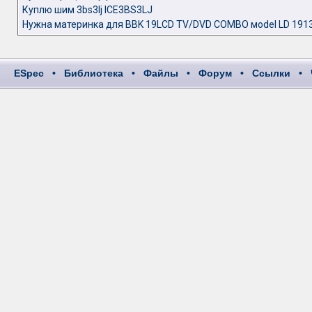
Куплю шим 3bs3lj ICE3BS3LJ
Нужна материнка для BBK 19LCD TV/DVD COMBO мodel LD 191
ESpec
•
Библиотека
•
Файлы
•
Форум
•
Ссылки
•