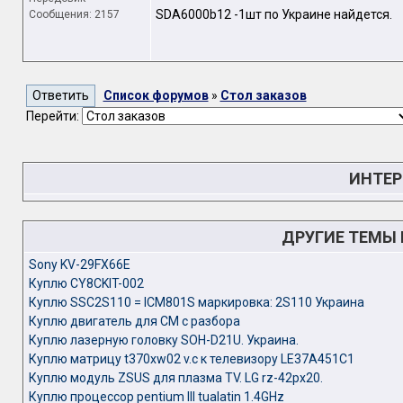
SDA6000b12 -1шт по Украине найдется.
Сообщения: 2157
Список форумов
»
Стол заказов
Перейти:
ИНТЕР
ДРУГИЕ ТЕМЫ
Sony KV-29FX66E
Куплю CY8CKIT-002
Куплю SSC2S110 = ICM801S маркировка: 2S110 Украина
Куплю двигатель для СМ с разбора
Куплю лазерную головку SOH-D21U. Украина.
Куплю матрицу t370xw02 v.c к телевизору LE37A451C1
Куплю модуль ZSUS для плазма TV. LG rz-42px20.
Куплю процессор pentium III tualatin 1.4GHz