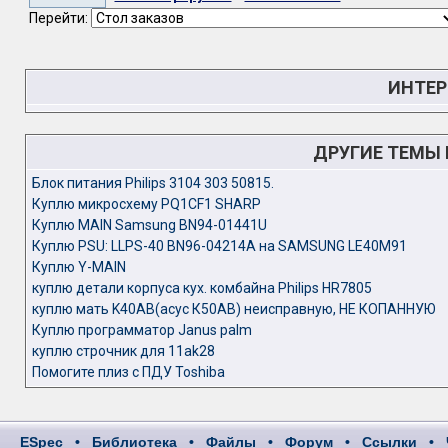
Перейти:
ИНТЕР
ДРУГИЕ ТЕМЫ
Блок питания Philips 3104 303 50815.
Куплю микросхему PQ1CF1 SHARP
Куплю MAIN Samsung BN94-01441U
Куплю PSU: LLPS-40 BN96-04214A на SAMSUNG LE40M91
Куплю Y-MAIN
куплю детали корпуса кух. комбайна Philips HR7805
куплю мать K40AB(асус К50АВ) неисправную, НЕ КОПАННУЮ
Куплю программатор Janus palm
куплю строчник для 11ak28
Помогите плиз с ПДУ Toshiba
ESpec
•
Библиотека
•
Файлы
•
Форум
•
Ссылки
•