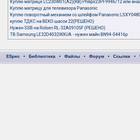
Куплю матрице LC230W01(A2)(K8) Philips23PF9946/12 или ана
Куплю матрицу для телевизора Panasonic
Куплю поворотный механизм со шлейфом Panasonic LSXY048
куплю ТДКС на BEKO шасси 22(РЕШЕНО)
Нужен SSB на Rolsen RL-32A09105F (РЕШЕНО)
ТВ Samsung LE32D4032WXUA - нужен майн BN94-04416p
ESpec
•
Библиотека
•
Файлы
•
Форум
•
Ссылки
•