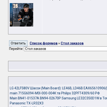
Список форумов
»
Стол заказов
Перейти:
LG 42LF580V Шасси (Main Board): LE46B, LD46B EAX65610906
main 715G6094-M0I-000-004K тв Philips 32PFT4309/60 РФ
Main BN41-01537A BN94-02670P Samsung LE32C350D1W в То
Panasonic TX-LR32X3