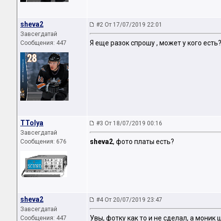
sheva2
#2 От 17/07/2019 22:01
Завсегдатай
Я еще разок спрошу , может у кого есть
Сообщения: 447
TTolya
#3 От 18/07/2019 00:16
Завсегдатай
sheva2
, фото платы есть?
Сообщения: 676
sheva2
#4 От 20/07/2019 23:47
Завсегдатай
Увы, фотку как то и не сделал, а моник 
Сообщения: 447