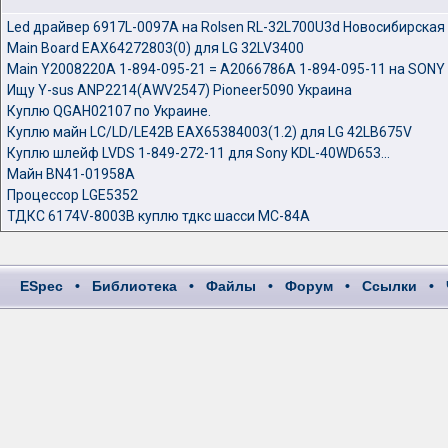
Led драйвер 6917L-0097A на Rolsen RL-32L700U3d Новосибирская
Main Board EAX64272803(0) для LG 32LV3400
Main Y2008220A 1-894-095-21 = A2066786A 1-894-095-11 на SONY
Ищу Y-sus ANP2214(AWV2547) Pioneer5090 Украина
Куплю QGAH02107 по Украине.
Куплю майн LC/LD/LE42B EAX65384003(1.2) для LG 42LB675V
Куплю шлейф LVDS 1-849-272-11 для Sony KDL-40WD653...
Майн BN41-01958А
Процессор LGE5352
ТДКС 6174V-8003B куплю тдкс шасси MC-84A
ESpec
•
Библиотека
•
Файлы
•
Форум
•
Ссылки
•