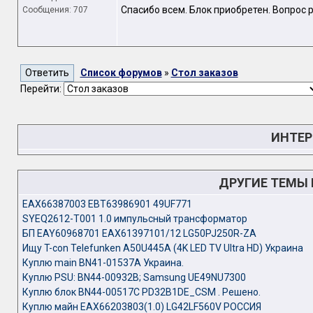
Спасибо всем. Блок приобретен. Вопрос 
Сообщения: 707
Список форумов
»
Стол заказов
Перейти:
ИНТЕР
ДРУГИЕ ТЕМЫ
EAX66387003 EBT63986901 49UF771
SYEQ2612-T001 1.0 импульсный трансформатор
БП EAY60968701 EAX61397101/12 LG50PJ250R-ZA
Ищу T-con Telefunken A50U445A (4K LED TV Ultra HD) Украина
Куплю main BN41-01537A Украина.
Куплю PSU: BN44-00932B; Samsung UE49NU7300
Куплю блок BN44-00517C PD32B1DE_CSM . Решено.
Куплю майн EAX66203803(1.0) LG42LF560V РОССИЯ