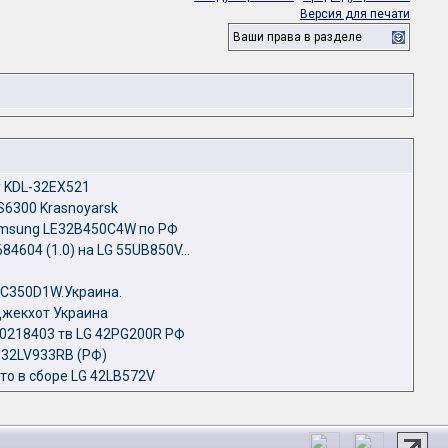
Версия для печати
Ваши права в разделе
y KDL-32EX521
S6300 Krasnoyarsk
amsung LE32B450C4W по РФ
604 (1.0) на LG 55UB850V...
C350D1W.Украина.
джекхот Украина
218403 тв LG 42PG200R РФ
 32LV933RB (РФ)
то в сборе LG 42LB572V