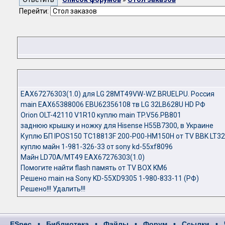
Перейти:
EAX67276303(1.0) для LG 28MT49VW-WZ.BRUELPU. Россия
main EAX65388006 EBU62356108 тв LG 32LB628U HD РФ
Orion OLT-42110 V1R10 куплю main TP.V56.PB801
заднюю крышку и ножку для Hisense H55B7300, в Украине
Куплю БП IPOS150 TC18813F 200-P00-HM150H от TV BBK LT3
куплю майн 1-981-326-33 от sony kd-55xf8096
Майн LD70A/MT49 EAX67276303(1.0)
Помогите найти flash память от TV BOX KM6
Решено main на Sony KD-55XD9305 1-980-833-11 (РФ)
Решено!!! Удалить!!!
ESpec
•
Библиотека
•
Файлы
•
Форум
•
Ссылки
•