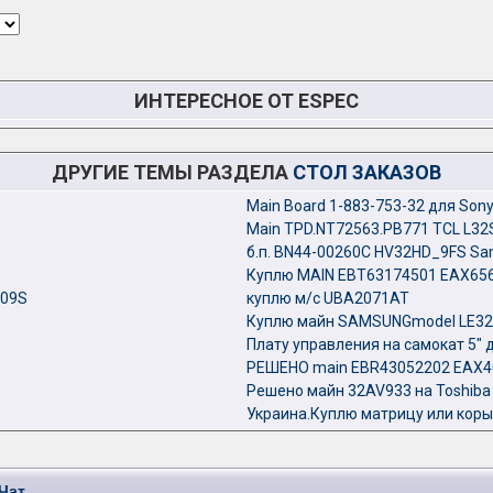
ИНТЕРЕСНОЕ ОТ ESPEC
ДРУГИЕ ТЕМЫ РАЗДЕЛА
СТОЛ ЗАКАЗОВ
Main Board 1-883-753-32 для Son
Main TPD.NT72563.PB771 TCL L32
б.п. BN44-00260C HV32HD_9FS S
Куплю MAIN EBT63174501 EAX65684
209S
куплю м/с UBA2071AT
Куплю майн SAMSUNGmodel LE32
Плату управления на самокат 5" 
РЕШЕНО main EBR43052202 EAX40
Решено майн 32AV933 на Toshiba
Украина.Куплю матрицу или коры
Чат