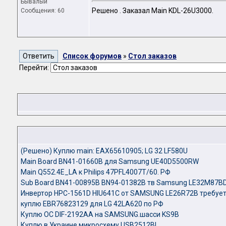
Бывалый
Решено . Заказал Main KDL-26U3000.
Сообщения: 60
Список форумов
»
Стол заказов
Перейти:
(Решено) Куплю main: EAX65610905; LG 32 LF580U
Main Board BN41-01660B для Samsung UE40D5500RW
Main Q552.4E_LA к Philips 47PFL4007T/60. РФ
Sub Board BN41-00895B BN94-01382B тв Samsung LE32M87BD
Инвертор HPC-1561D HIU641C от SAMSUNG LE26R72B требует
куплю EBR76823129 для LG 42LA620 по РФ
Куплю OC DIF-2192AA на SAMSUNG.шасси KS9B
Куплю в Украине микросхему USB2512BI