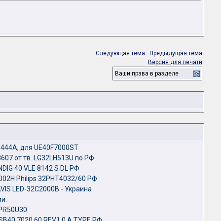
Следующая тема
·
Предыдущая тема
Версия для печати
Ваши права в разделе
444A, для UE40F7000ST
607 от тв. LG32LH513U по РФ
DIG 40 VLE 8142 S DL РФ
002H Philips 32PHT4032/60 РФ
VIS LED-32C2000B - Украина
и.
PR50U30
B40 7020 60 REV1.0 A TYPE РФ