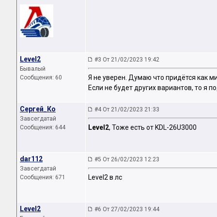
Level2
#3 От 21/02/2023 19:42
Бывалый
Я не уверен. Думаю что придётся как м
Сообщения: 60
Если не будет других вариантов, то я 
Сергей_Ко
#4 От 21/02/2023 21:33
Завсегдатай
Level2
, Тоже есть от KDL-26U3000
Сообщения: 644
dar112
#5 От 26/02/2023 12:23
Завсегдатай
Level2 в лс
Сообщения: 671
Level2
#6 От 27/02/2023 19:44