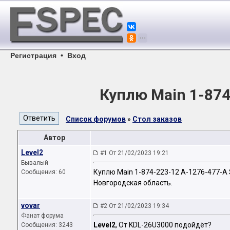
Регистрация
•
Вход
Куплю Main 1-87
Список форумов
»
Стол заказов
Автор
Level2
#1 От 21/02/2023 19:21
Бывалый
Куплю Main 1-874-223-12 A-1276-477-A
Сообщения: 60
Новгородская область.
vovar
#2 От 21/02/2023 19:34
Фанат форума
Level2
, От KDL-26U3000 подойдёт?
Сообщения: 3243