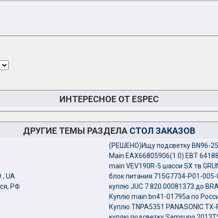
ИНТЕРЕСНОЕ ОТ ESPEC
ДРУГИЕ ТЕМЫ РАЗДЕЛА
СТОЛ ЗАКАЗОВ
(РЕШЕНО)Ищу подсветку BN96-25
Main EAX66805906(1.0) EBT 64188
main VEV190R-5 шасси SX тв GRUN
 , UA
блок питания 715G7734-P01-005-
ся, РФ
куплю JUC 7.820.00081373 до BRA
Куплю main bn41-01795a по Росси
Куплю TNPA5351 PANASONIC TX-
куплю подсветку Samsung 2013TS