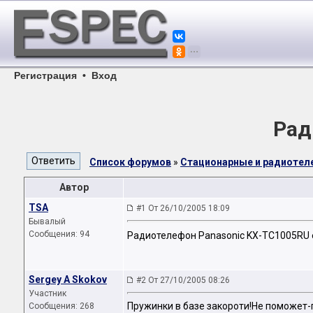
Регистрация
•
Вход
Рад
Список форумов
»
Стационарные и радиоте
Автор
TSA
#1 От 26/10/2005 18:09
Бывалый
Сообщения: 94
Радиотелефон Panasonic KX-TC1005RU е
Sergey A Skokov
#2 От 27/10/2005 08:26
Участник
Пружинки в базе закороти!Не поможет-п
Сообщения: 268