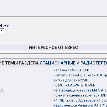
ефоны
ИНТЕРЕСНОЕ ОТ ESPEC
ИЕ ТЕМЫ РАЗДЕЛА
СТАЦИОНАРНЫЕ И РАДИОТЕЛ
Panasonic KX-TC1500B
Siemens Gigaset 2010 если АОН д
антена для сенао258+
НЕ МОГУ НАБРАТЬ НОМЕР
CID
нету входящего вызова ЕРГО А-1
Помогите сделать гарнитуру HDD-
Р/Т GE model: ES26920GE2-R Про
Радиотелефон Panasonic KX-TC1