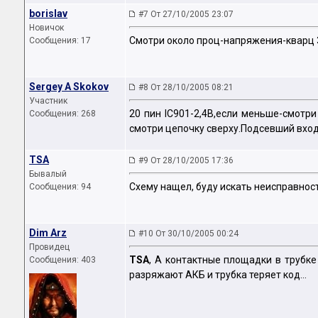
borislav
#7 От 27/10/2005 23:07
Новичок
Смотри около проц-напряжения-кварц 3
Сообщения: 17
Sergey A Skokov
#8 От 28/10/2005 08:21
Участник
20 пин IC901-2,4В,если меньше-смотри
Сообщения: 268
смотри цепочку сверху.Подсевший вхо
TSA
#9 От 28/10/2005 17:36
Бывалый
Схему нащел, буду искать неисправност
Сообщения: 94
Dim Arz
#10 От 30/10/2005 00:24
Провидец
TSA
, А контактные площадки в трубке
Сообщения: 403
разряжают АКБ и трубка теряет код...