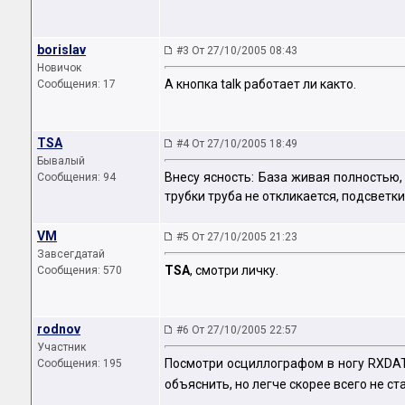
borislav
#3 От 27/10/2005 08:43
Новичок
А кнопка talk работает ли както.
Сообщения: 17
TSA
#4 От 27/10/2005 18:49
Бывалый
Внесу ясность: База живая полностью, 
Сообщения: 94
трубки труба не откликается, подсветки 
VM
#5 От 27/10/2005 21:23
Завсегдатай
TSA
, смотри личку.
Сообщения: 570
rodnov
#6 От 27/10/2005 22:57
Участник
Посмотри осциллографом в ногу RXDATA
Сообщения: 195
объяснить, но легче скорее всего не ст