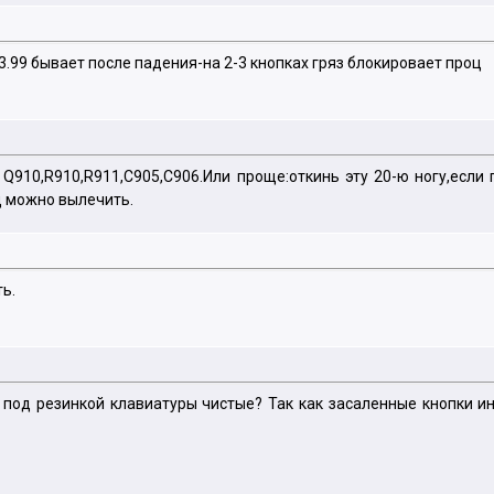
.99 бывает после падения-на 2-3 кнопках гряз блокировает проц
 Q910,R910,R911,C905,C906.Или проще:откинь эту 20-ю ногу,если 
д можно вылечить.
ь.
 под резинкой клавиатуры чистые? Так как засаленные кнопки и