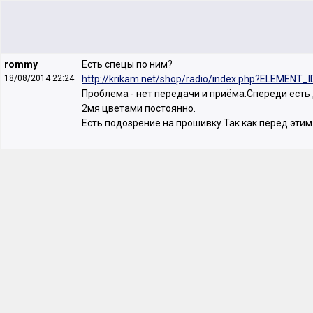
rommy
Есть спецы по ним?
18/08/2014 22:24
http://krikam.net/shop/radio/index.php?ELEMENT_
Проблема - нет передачи и приёма.Спереди есть
2мя цветами постоянно.
Есть подозрение на прошивку.Так как перед эти