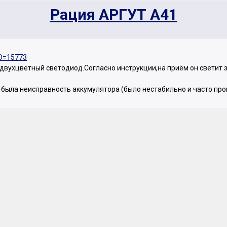
Рация АРГУТ А41
ID=15773
 двухцветный светодиод.Согласно инструкции,на приём он светит
м была неисправность аккумулятора (было нестабильно и часто пр