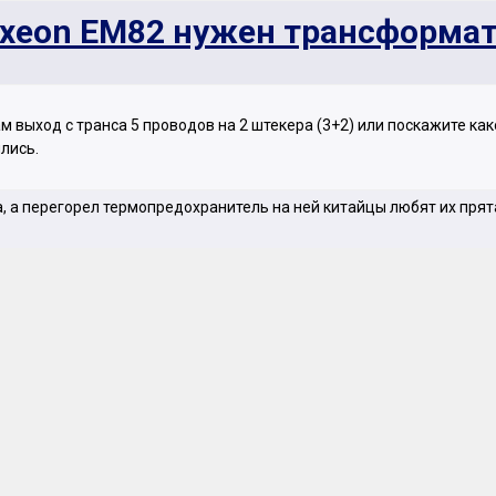
xeon EM82 нужен трансформа
 выход с транса 5 проводов на 2 штекера (3+2) или поскажите како
лись.
а, а перегорел термопредохранитель на ней китайцы любят их пря