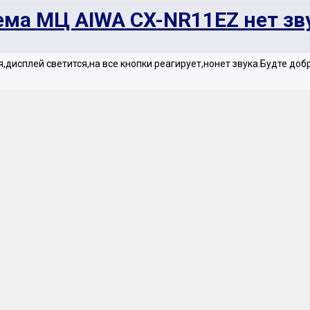
ема МЦ AIWA CX-NR11EZ нет зв
дисплей светится,на все кнопки реагирует,нонет звука.Будте доб