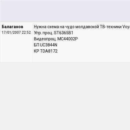
Балаганов
Нужна схема на чудо молдавской ТВ-техники Voy
17/01/2007 22:52
Упр. проц. ST6365B1
Видеопроц. MC44002P
БП UC3844N
КР TDA8172