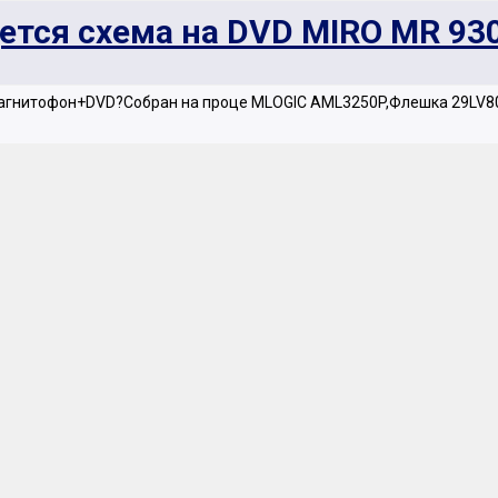
тся схема на DVD MIRO MR 93
 магнитофон+DVD?Собран на проце MLOGIC AML3250P,Флешка 29LV