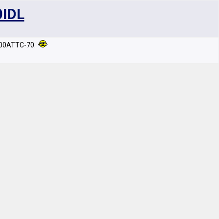
0IDL
800ATTC-70.