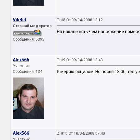
VikBel
#8 От 09/04/2008 13:12
Старший модератор
На накале есть чем напряжение померя
Сообщения: 5395
Alex566
#9 От 09/04/2008 13:43
Участник
Я меряю осцилом. Но после 18:00, тел у
Сообщения: 134
Alex566
#10 От 10/04/2008 07:40
Участник