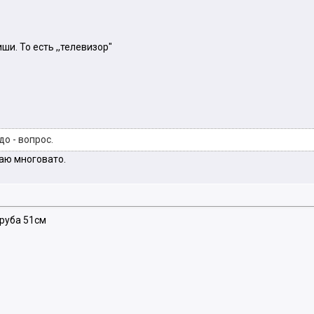
ши. То есть ,,телевизор"
до - вопрос.
маю многовато.
Труба 51см