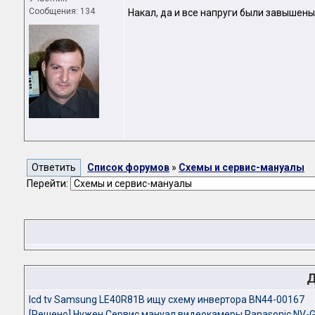
Сообщения: 134
Накал, да и все напруги были завышены
Список форумов
»
Схемы и сервис-мануалы
Перейти:
Д
lcd tv Samsung LE40R81B ищу схему инвертора BN44-00167
[Решено] Нужен Сервис мануал видеокамеры Panasonic NV-