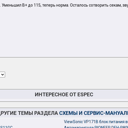
. Уменьшил В+ до 115, теперь норма. Осталось сотворить секам, зв
ИНТЕРЕСНОЕ ОТ ESPEC
РУГИЕ ТЕМЫ РАЗДЕЛА
СХЕМЫ И СЕРВИС-МАНУА
ViewSonic VP171B блок питания 
GS11GC
Автомагнитола PIONEER DEH-P8