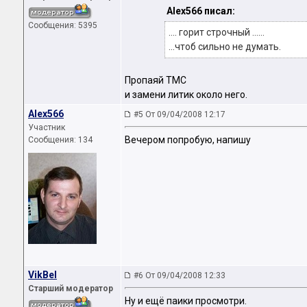
Alex566 писал:
Сообщения: 5395
.... горит строчный ......
...чтоб сильно не думать.
Пропаяй ТМС
и замени литик около него.
Alex566
#5 От 09/04/2008 12:17
Участник
Вечером попробую, напишу
Сообщения: 134
VikBel
#6 От 09/04/2008 12:33
Старший модератор
Ну и ещё паики просмотри.