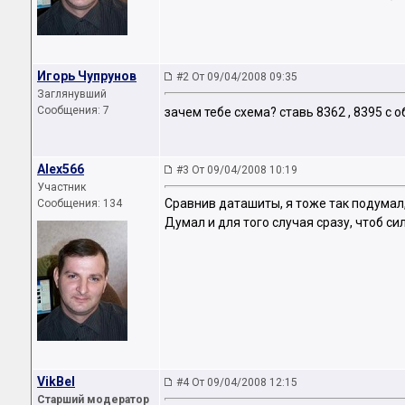
Игорь Чупрунов
#2 От 09/04/2008 09:35
Заглянувший
Сообщения: 7
зачем тебе схема? ставь 8362 , 8395 с 
Alex566
#3 От 09/04/2008 10:19
Участник
Сравнив даташиты, я тоже так подумал, н
Сообщения: 134
Думал и для того случая сразу, чтоб си
VikBel
#4 От 09/04/2008 12:15
Старший модератор