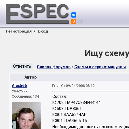
Регистрация
•
Вход
Ищу схему
Список форумов
»
Схемы и сервис-мануалы
Автор
Alex566
#1 От 09/04/2008 08:12
Участник
Состав:
Сообщения: 134
IC 702 TMP47C834N-R144
IC 503 TDA8361
IC301 SAA5244AP
IC801 TDA4605-15
Необходимо дополнить тел секамом (ш