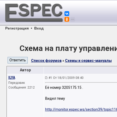
Регистрация
•
Вход
Схема на плату управлени
Список форумов
»
Схемы и сервис-мануалы
Автор
ILYA
#1 От 18/01/2009 08:40
Передовик
Её номер 3205175.15 .
Сообщения: 2212
Видел тему
http://monitor.espec.ws/section39/topic11