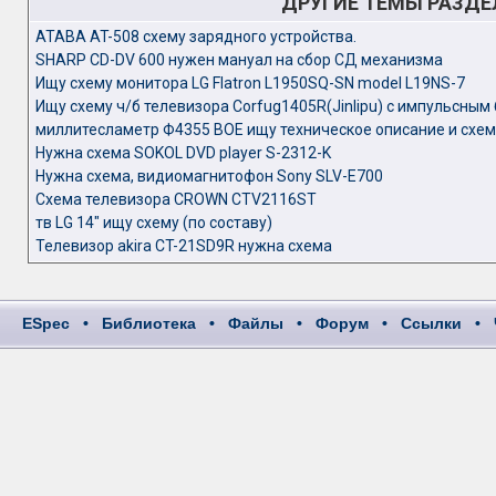
ДРУГИЕ ТЕМЫ РАЗД
ATABA AT-508 схему зарядного устройства.
SHARP CD-DV 600 нужен мануал на сбор СД механизма
Ищу схему монитора LG Flatron L1950SQ-SN model L19NS-7
Ищу схему ч/б телевизора Corfug1405R(Jinlipu) с импульсным 
миллитесламетр Ф4355 BOE ищу техническое описание и схем
Нужна схема SOKOL DVD player S-2312-K
Нужна схема, видиомагнитофон Sony SLV-E700
Схема телевизора CROWN CTV2116ST
тв LG 14" ищу схему (по составу)
Телевизор akira CT-21SD9R нужна схема
ESpec
•
Библиотека
•
Файлы
•
Форум
•
Ссылки
•