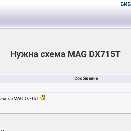
БИБ
Нужна схема MAG DX715T
Сообщение
монитор MAG DX715T!