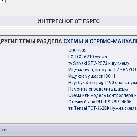
ИНТЕРЕСНОЕ ОТ ESPEC
РУГИЕ ТЕМЫ РАЗДЕЛА
СХЕМЫ И СЕРВИС-МАНУА
CUC7303
LG TCC-6210 схема
tv Shivaki STV-2573 ищу схему
Ищу мануал, схему на TV SANYO
Ищу схему шасси ICC11
Ноутбук Sony pcg-f190 очень нуж
Помогите определить шаську
Схема или модель контроллера 
Схемку бы на PHILPS 28PT4505
тв Tensai TCT-362BK Нужна схема
Чат