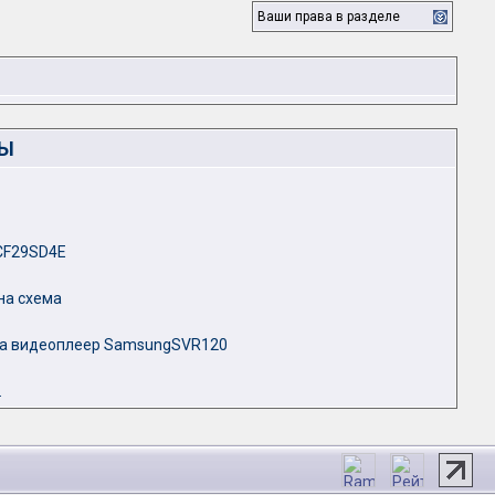
Ваши права в разделе
ЛЫ
 CF29SD4E
на схема
на видеоплеер SamsungSVR120
.