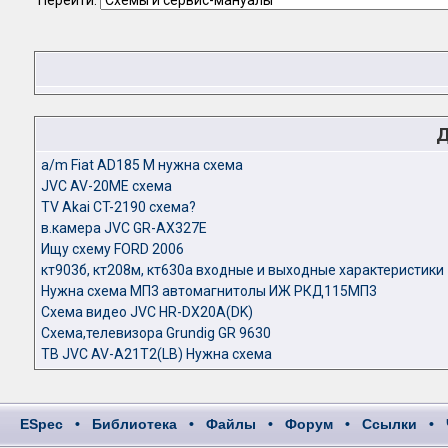
Перейти:
Д
a/m Fiat AD185 M нужна схема
JVC AV-20ME схема
TV Akai CT-2190 схема?
в.камера JVC GR-AX327E
Ищу схему FORD 2006
кт903б, кт208м, кт630а входные и выходные характеристики
Нужна схема МП3 автомагнитолы ИЖ РКД115МП3
Схема видео JVC HR-DX20A(DK)
Схема,телевизора Grundig GR 9630
ТВ JVC AV-A21T2(LB) Нужна схема
ESpec
•
Библиотека
•
Файлы
•
Форум
•
Ссылки
•