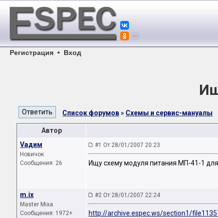
Регистрация
•
Вход
Ищ
Список форумов
»
Схемы и сервис-мануалы
Автор
Vадим
#1 От 28/01/2007 20:23
Новичок
Ищу схему модуля питания МП-41-1 для
Сообщения: 26
m.ix
#2 От 28/01/2007 22:24
Master Mixa
http://archive.espec.ws/section1/file1135
Сообщения: 1972+