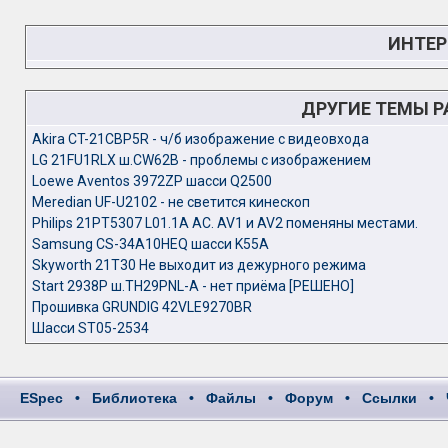
ИНТЕР
ДРУГИЕ ТЕМЫ 
Akira CT-21CBP5R - ч/б изображение с видеовхода
LG 21FU1RLX ш.CW62B - проблемы с изображением
Loewe Aventos 3972ZP шасси Q2500
Meredian UF-U2102 - не светится кинескоп
Philips 21PT5307 L01.1A AC. AV1 и AV2 поменяны местами.
Samsung CS-34A10HEQ шасси K55A
Skyworth 21T30 Не выходит из дежурного режима
Start 2938P ш.TH29PNL-A - нет приёма [РЕШЕНО]
Прошивка GRUNDIG 42VLE9270BR
Шасси ST05-2534
ESpec
•
Библиотека
•
Файлы
•
Форум
•
Ссылки
•