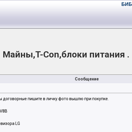
БИБ
Майны,T-Con,блоки питания .
Сообщение
ы договорные пишите в личку.фото вышлю при покупке.
2V8B
евизора LG