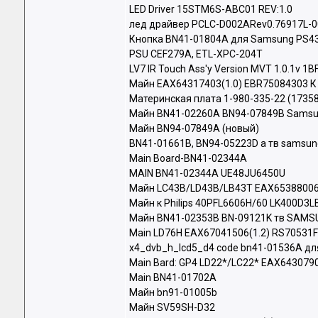
LED Driver 15STM6S-ABC01 REV:1.0
лед драйвер PCLC-D002ARev0.76917L
Кнопка BN41-01804A для Samsung PS
PSU CEF279A, ETL-XPC-204T
LV7 IR Touch Ass'y Version MVT 1.0.1v 1
Майн EAX64317403(1.0) EBR75084303 К
Материнская плата 1-980-335-22 (17358
Майн BN41-02260A BN94-07849B Sams
Майн BN94-07849A (новый)
BN41-01661B, BN94-05223D а тв samsu
Main Board-BN41-02344A
MAIN BN41-02344A UE48JU6450U
Майн LC43B/LD43B/LB43T EAX65388006(
Майн к Philips 40PFL6606H/60 LK400D3
Майн BN41-02353B BN-09121K тв SAM
Main LD76H EAX67041506(1.2) RS70531
x4_dvb_h_lcd5_d4 code bn41-01536A 
Main Bard: GP4 LD22*/LC22* EAX643079
Main BN41-01702A
Майн bn91-01005b
Майн SV59SH-D32