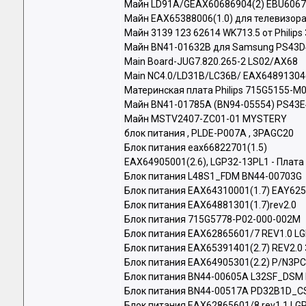
Майн LD91A/GEAX60686904(2) EBU606
Майн EAX65388006(1.0) для телевизора
Майн 3139 123 62614 WK713.5 от Philip
Майн BN41-01632B для Samsung PS43
Main Board-JUG7.820.265-2 LS02/AX68
Main NC4.0/LD31B/LC36B/ EAX64891304(
Материнская плата Philips 715G5155-M
Майн BN41-01785A (BN94-05554) PS43
Майн MSTV2407-ZC01-01 MYSTERY
блок питания , PLDE-P007A , 3PAGC20
Блок питания eax66822701(1.5)
EAX64905001(2.6), LGP32-13PL1 - Плата
Блок питания L48S1_FDM BN44-00703G
Блок питания EAX64310001(1.7) EAY62
Блок питания EAX64881301(1.7)rev2.0
Блок питания 715G5778-P02-000-002M
Блок питания EAX62865601/7 REV1.0 L
Блок питания EAX65391401(2.7) REV2.
Блок питания EAX64905301(2.2) P/N3P
Блок питания BN44-00605A L32SF_DSM
Блок питания BN44-00517A PD32B1D_
Блок питания EAX62865601/8 rev1.1 L