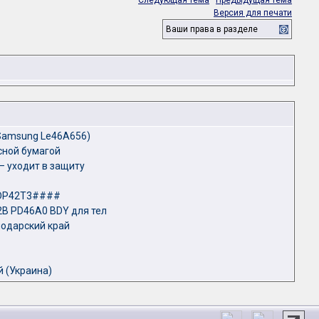
Следующая тема
·
Предыдущая тема
Версия для печати
Ваши права в разделе
 Samsung Le46A656)
сной бумагой
— уходит в защиту
 PDP42T3####
2B PD46A0 BDY для тел
нодарский край
 (Украина)