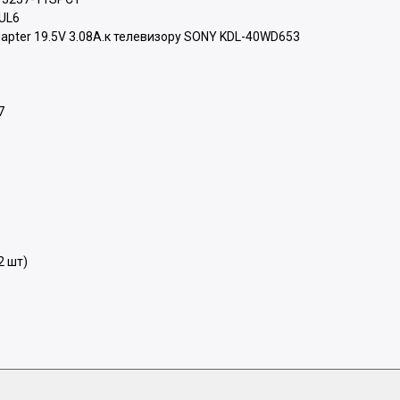
UL6
pter 19.5V 3.08A.к телевизору SONY KDL-40WD653
7
2 шт)