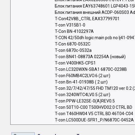
Блок питания EAY63748601 LGP4043-15
Блок питания внешний ACDP-060S03 Ada
T-Con42V8B_CTRL EAX37799701
T-con V315B1-0
T-Con BN-4102297A
T-CON 42/50dh logic main pcb no lj41-094
T-Con 6870-0532C
T-con 6870c-0532a
T-con BN41-08873A 02254A (новый)
T-con V400HK5-CPS1
T-con LC320WXN-SBA1 6870C-0238B
T-con F60MB4C2LVO.6 (2 шт)
T-con Bn-41-01938B ( 2 шт)
T-con 32/7/42/47/55 FHD TM120 ver 0.2 (
T-con 3240WTC4LV0.5 (2 шт)
T-con PPW-LE32SE-0(A)REV0.5
T-con 50T10-C00 T500HVD02.0 CTRL BD
T-con T460HW04 V5 CTRL BD 46T04-C04
T-con LC500DUE-SFR1_P/N6870C-0452A