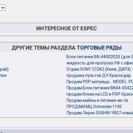
ИНТЕРЕСНОЕ ОТ ESPEC
ДРУГИЕ ТЕМЫ РАЗДЕЛА
ТОРГОВЫЕ РЯДЫ
Блок питания BN-4400202S (для
жидкость для пропуска УФ с офи
рай)
Отдам SONY 21DK2 (Киев, ДВРЗ) 
плея
продажа пультов ДУ Краснодар
Продам PDP матрицы... MODEL:
Продам Блок питания BN44-0042
продам блоки на LCD и PDP. Крас
Продам майны и питание жк тв.
ПРОДАМ МЦ Schneider1100
Продам Экран S50HW-YB07 новый