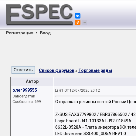
Регистрация
•
Вход
Список форумов
»
Торговые ряды
Автор
олег999555
#1 От 12/07/2020 20:12
Завсегдатай
Отправка в регионы почтой России.Цен
Сообщения: 699
Z-SUS EAX37799802 / EBR37866502 / 4
Logic board LJ41-10133A LJ92-01849A
6632L-0528A - Плата инвертора ЖК тел
LED driver инв SSL400_0D5A REV1.0