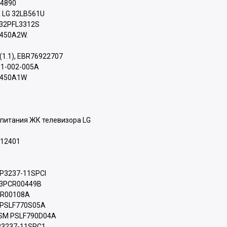
74890
 LG 32LB561U
s 32PFL3312S
D450A2W.
1.1), EBR76922707
01-002-005A
E450A1W
 питания ЖК телевизора LG
512401
GP3237-11SPCI
0 3PCR00449B
CR00108A
 PSLF770S05A
CSM PSLF790D04A
GP3237-11SPC1