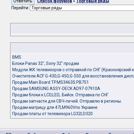
Список форумов
»
Торговые ряды
Перейти:
BMS
Блоки Panas 32", Sony 32" продам
Модули ЖК телевизоров с отправкой по СНГ (Красноярский к
Очистители ACF G-430,G-450,G-550 для восстановления дис
Продам Main Board TP.MS3463S.PB751
Продам SAMSUNG ASSY-DECK AD97-07910A
Продам блоки к LCD,LED,. Бийск. Отправка по СНГ
Продам запчасти для СВЧ-печей. Отправлю в регионы.
Продам матрицу для 47LM960Vпо Украине.
Продам платы от телевизора LG32LD320