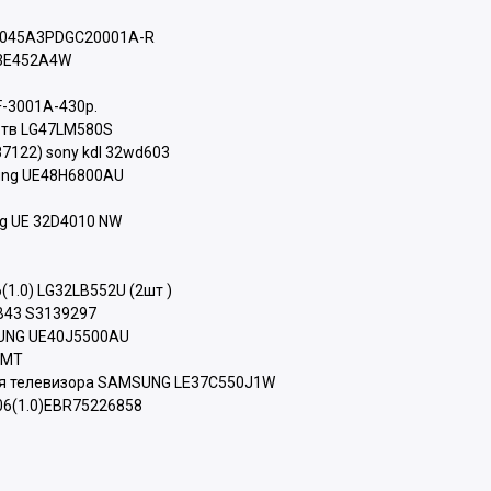
-0045A3PDGC20001A-R
43E452A4W
BF-3001A-430р.
 тв LG47LM580S
7122) sony kdl 32wd603
ung UE48H6800AU
ng UE 32D4010 NW
1.0) LG32LB552U (2шт )
LB43 S3139297
SUNG UE40J5500AU
FMT
для телевизора SAMSUNG LE37C550J1W
06(1.0)EBR75226858