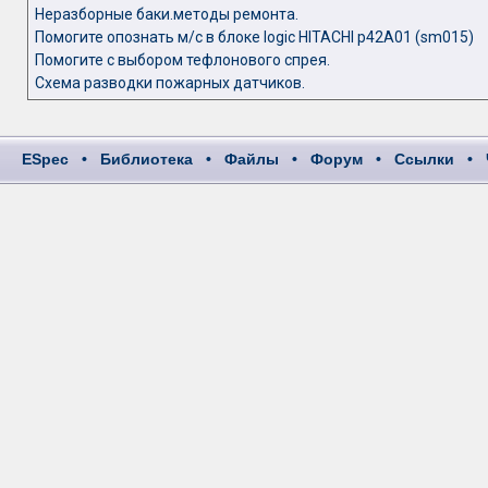
Неразборные баки.методы ремонта.
Помогите опознать м/с в блоке logic HITACHI p42A01 (sm015)
Помогите с выбором тефлонового спрея.
Схема разводки пожарных датчиков.
ESpec
•
Библиотека
•
Файлы
•
Форум
•
Ссылки
•