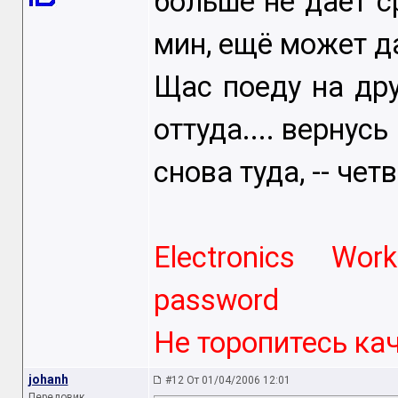
больше не даёт ср
мин, ещё может д
Щас поеду на дру
оттуда.... вернусь
снова туда, -- четв
Electronics Wor
password
Не торопитесь кача
johanh
#12 От 01/04/2006 12:01
Передовик