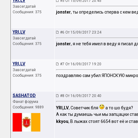
YRI,LV
#5 От 15/09/2017 20:45
Завсегдатай
jonster
, ты определись сперва с кем в
Сообщения: 375
YRI,LV
#6 От 15/09/2017 23:24
Завсегдатай
jonster
, я не тебя имел в веду я писал 
Сообщения: 375
YRI,LV
#7 От 16/09/2017 19:20
Завсегдатай
поздравляю сам убил ЯПОНСКУЮ микросх
Сообщения: 375
SASHATOD
#8 От 16/09/2017 20:40
Фанат форума
Сообщения: 9889
YRI,LV
, Советчик бля
а то шо будя?
А как ты думаешь чьи мы запцацки ста
kkyou
, В лыжах стоят 6654 вот её и ста