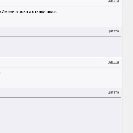
цитата
о Имени а пока я отключаюсь
цитата
цитата
т
цитата