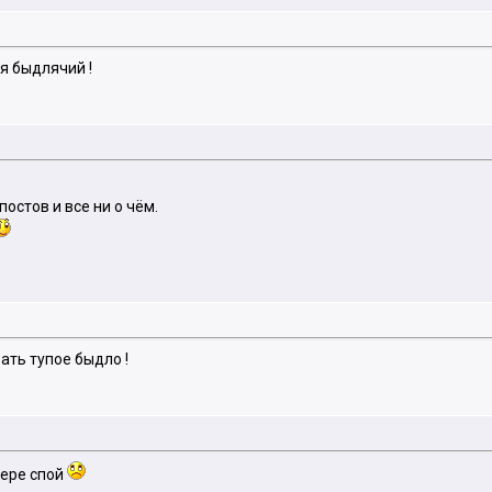
бя быдлячий !
остов и все ни о чём.
вать тупое быдло !
дере спой