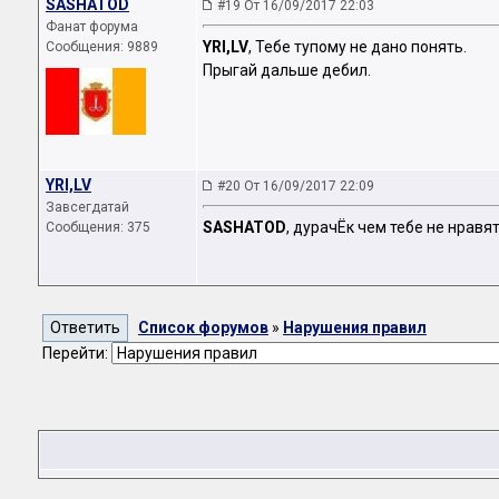
SASHATOD
#19 От 16/09/2017 22:03
Фанат форума
YRI,LV
, Тебе тупому не дано понять.
Сообщения: 9889
Прыгай дальше дебил.
YRI,LV
#20 От 16/09/2017 22:09
Завсегдатай
SASHATOD
, дурачЁк чем тебе не нрав
Сообщения: 375
Список форумов
»
Нарушения правил
Перейти: