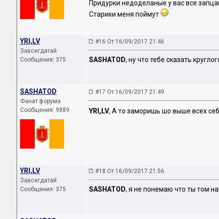
Придурки недоделаные у вас все запцац
Старики меня поймут
YRI,LV
#16 От 16/09/2017 21:46
Завсегдатай
SASHATOD
, ну что тебе сказать кругл
Сообщения: 375
SASHATOD
#17 От 16/09/2017 21:49
Фанат форума
Сообщения: 9889
YRI,LV
, А то заморишь шо выше всех се
YRI,LV
#18 От 16/09/2017 21:56
Завсегдатай
SASHATOD
, я не понемаю что ты том н
Сообщения: 375