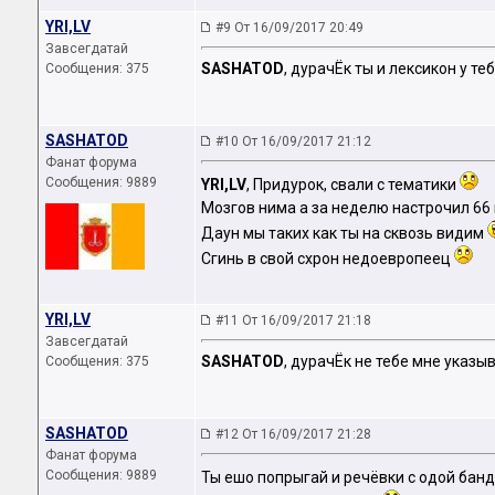
YRI,LV
#9 От 16/09/2017 20:49
Завсегдатай
SASHATOD
, дурачЁк ты и лексикон у те
Сообщения: 375
SASHATOD
#10 От 16/09/2017 21:12
Фанат форума
Сообщения: 9889
YRI,LV
, Придурок, свали с тематики
Мозгов нима а за неделю настрочил 66 п
Даун мы таких как ты на сквозь видим
Сгинь в свой схрон недоевропеец
YRI,LV
#11 От 16/09/2017 21:18
Завсегдатай
SASHATOD
, дурачЁк не тебе мне указы
Сообщения: 375
SASHATOD
#12 От 16/09/2017 21:28
Фанат форума
Сообщения: 9889
Ты ешо попрыгай и речёвки с одой бан