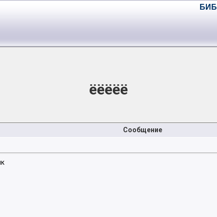
БИБ
ёёёёё
Сообщение
ик