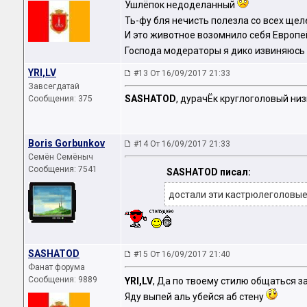
Ушлёпок недоделанный
Ть-фу бля нечисть полезла со всех ще
И это животное возомнило себя Европе
Господа модераторы я дико извиняюсь
YRI,LV
#13 От 16/09/2017 21:33
Завсегдатай
SASHATOD
, дурачЁк круглоголовый низ
Сообщения: 375
Boris Gorbunkov
#14 От 16/09/2017 21:33
Семён Семёныч
Сообщения: 7541
SASHATOD писал:
достали эти кастрюлеголовы
SASHATOD
#15 От 16/09/2017 21:40
Фанат форума
Сообщения: 9889
YRI,LV
, Да по твоему стилю общаться 
Яду выпей аль убейся аб стену