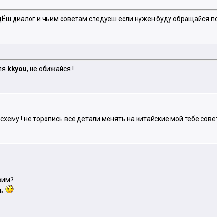
едЁш диалог и чьим советам следуеш если нужен буду обращайся п
для
kkyou
, не обижайся !
ему ! не торопись все детали менять на китайские мой тебе сове
вим?
вь