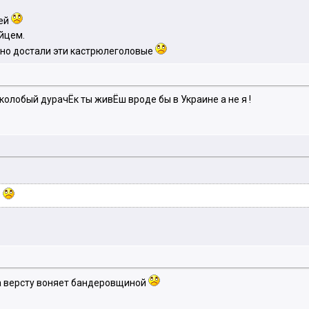
лей
йцем.
 но достали эти кастрюлеголовые
колобый дурачЁк ты живЁш вроде бы в Украине а не я !
е
за версту воняет бандеровщиной