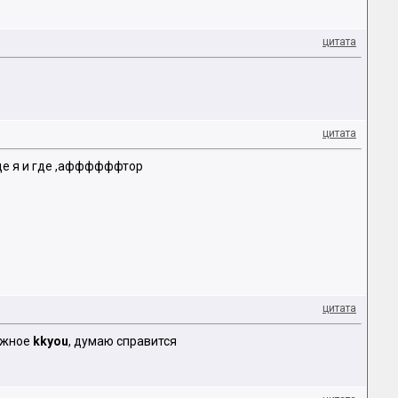
цитата
цитата
где я и где ,аффффффтор
цитата
ложное
kkyou
, думаю справится