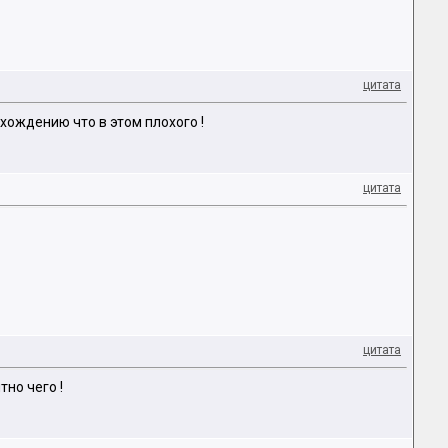
цитата
схождению что в этом плохого !
цитата
цитата
но чего !