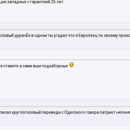
ки западные с гарантией 25 лет.
оголовый дурачЁк в одном ты угадал что я Европеец по своему прои
бя ставите а сами вши подзаборные
аписал круглоголовый переведи с Одесского говора патриот непонят