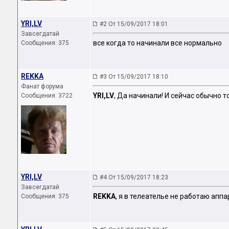
YRI,LV
#2 От 15/09/2017 18:01
Завсегдатай
все когда то начинали все нормально
Сообщения: 375
REKKA
#3 От 15/09/2017 18:10
Фанат форума
YRI,LV
, Да начинали! И сейчас обычно 
Сообщения: 3722
YRI,LV
#4 От 15/09/2017 18:23
Завсегдатай
REKKA
, я в телеателье не работаю апп
Сообщения: 375