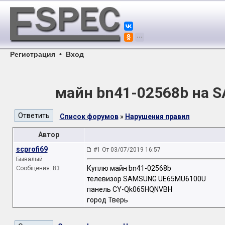
Регистрация
•
Вход
майн bn41-02568b на 
Список форумов
»
Нарушения правил
Автор
scprofi69
#1 От 03/07/2019 16:57
Бывалый
Куплю майн bn41-02568b
Сообщения: 83
телевизор SAMSUNG UE65MU6100U
панель CY-Qk065HQNVBH
город Тверь