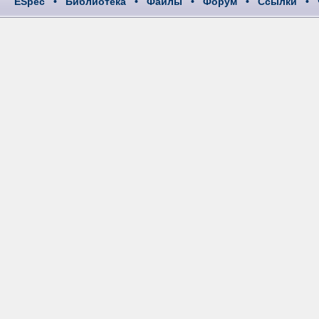
ESpec
•
Библиотека
•
Файлы
•
Форум
•
Ссылки
•