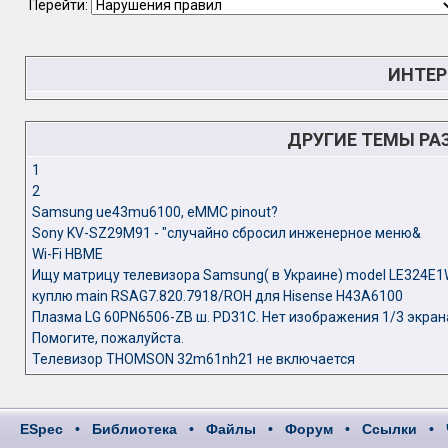
Перейти:
ИНТЕР
ДРУГИЕ ТЕМЫ РА
1
2
Samsung ue43mu6100, eMMC pinout?
Sony KV-SZ29M91 - "случайно сбросил инженерное меню&
Wi-Fi НВМЕ
Ищу матрицу телевизора Samsung( в Украине) model LE324E
куплю main RSAG7.820.7918/ROH для Hisense H43A6100
Плазма LG 60PN6506-ZB ш. PD31C. Нет изображения 1/3 экран
Помогите, пожалуйста.
Телевизор THOMSON 32m61nh21 не включается
ESpec
•
Библиотека
•
Файлы
•
Форум
•
Ссылки
•