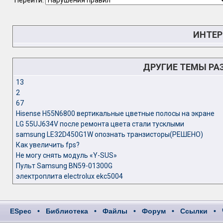
Перейти:
ИНТЕР
ДРУГИЕ ТЕМЫ РА
13
2
67
Hisense H55N6800 вертикальные цветные полосы на экране
LG 55UJ634V после ремонта цвета стали тусклыми
samsung LE32D450G1W опознать транзисторы(РЕШЕНО)
Как увеличить fps?
Не могу снять модуль «Y-SUS»
Пульт Samsung BN59-01300G
электроплита electrolux ekc5004
ESpec
•
Библиотека
•
Файлы
•
Форум
•
Ссылки
•