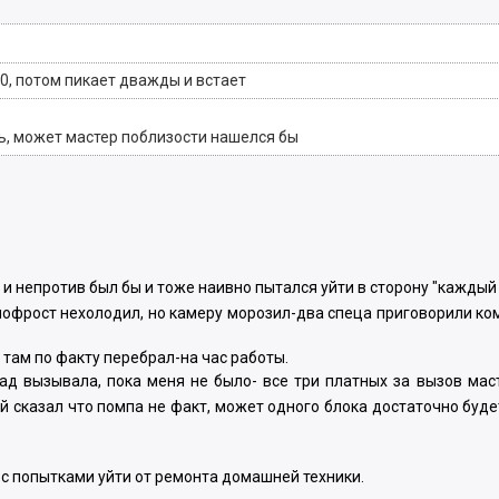
0, потом пикает дважды и встает
, может мастер поблизости нашелся бы
ы и непротив был бы и тоже наивно пытался уйти в сторону "каждый
(нофрост нехолодил, но камеру морозил-два спеца приговорили к
р там по факту перебрал-на час работы.
зад вызывала, пока меня не было- все три платных за вызов мас
й сказал что помпа не факт, может одного блока достаточно буд
х с попытками уйти от ремонта домашней техники.