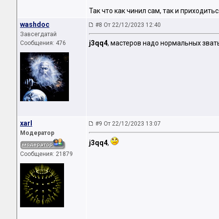
Так что как чинил сам, так и приходить
washdoc
#8 От 22/12/2023 12:40
Завсегдатай
j3qq4
, мастеров надо нормальных звать,
Сообщения: 476
xarl
#9 От 22/12/2023 13:07
Модератор
j3qq4
,
Сообщения: 21879