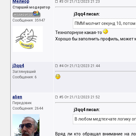
Мелиор
#3 От 21/12/2023 21:23
Старший модератор
j3qq4 писал:
Сообщения: 35947
ПММ молчит секунд 10, потом
Технопорнухе какая-то
Хорошо бы заполнить профиль, может 
j3qq4
#4 От 21/12/2023 21:44
Заглянувший
Сообщения: 6
аliеn
#5 От 21/12/2023 21:52
Передовик
Сообщения: 2644
j3qq4 писал:
В любом медтехчате логику оп
Вряд ли кто обращал внимание на лог