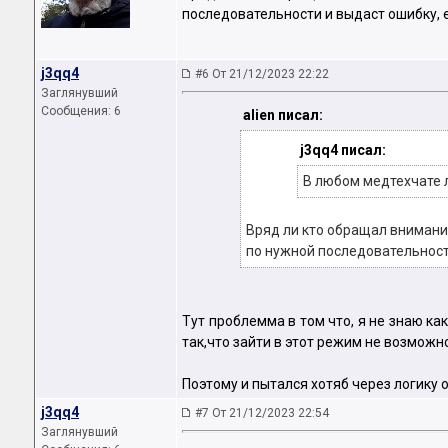
последовательности и выдаст ошибку, е
j3qq4
#6 От 21/12/2023 22:22
Заглянувший
Сообщения: 6
аliеn писал:
j3qq4 писал:
В любом медтехчате л
Вряд ли кто обращал внимание
по нужной последовательности
Тут проблемма в том что, я не знаю ка
так,что зайти в этот режим не возможн
Поэтому и пытался хотяб через логику 
j3qq4
#7 От 21/12/2023 22:54
Заглянувший