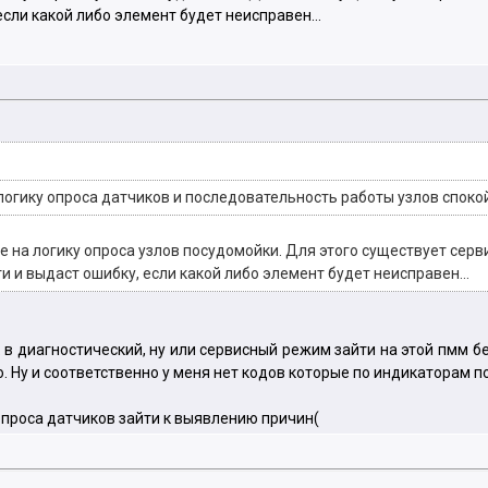
сли какой либо элемент будет неисправен...
огику опроса датчиков и последовательность работы узлов спокой
 на логику опроса узлов посудомойки. Для этого существует серви
 и выдаст ошибку, если какой либо элемент будет неисправен...
к в диагностический, ну или сервисный режим зайти на этой пмм 
о. Ну и соответственно у меня нет кодов которые по индикаторам п
опроса датчиков зайти к выявлению причин(