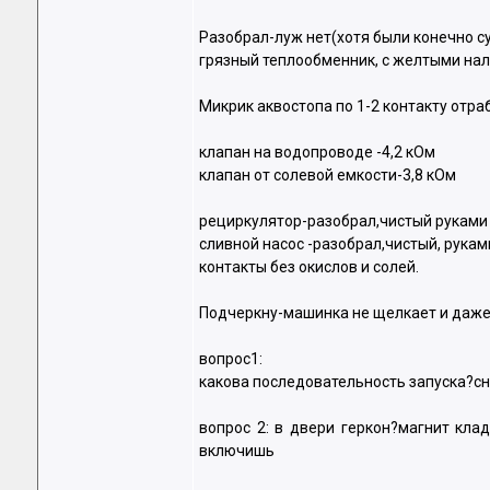
Разобрал-луж нет(хотя были конечно су
грязный теплообменник, с желтыми нал
Микрик аквостопа по 1-2 контакту отра
клапан на водопроводе -4,2 кОм
клапан от солевой емкости-3,8 кОм
рециркулятор-разобрал,чистый руками
сливной насос -разобрал,чистый, рука
контакты без окислов и солей.
Подчеркну-машинка не щелкает и даже 
вопрос1:
какова последовательность запуска?сн
вопрос 2: в двери геркон?магнит кла
включишь