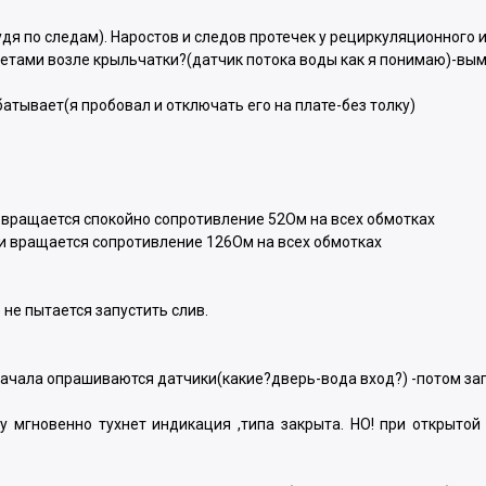
дя по следам). Наростов и следов протечек у рециркуляционного и
етами возле крыльчатки?(датчик потока воды как я понимаю)-вым
батывает(я пробовал и отключать его на плате-без толку)
 вращается спокойно сопротивление 52Ом на всех обмотках
ми вращается сопротивление 126Ом на всех обмотках
не пытается запустить слив.
ачала опрашиваются датчики(какие?дверь-вода вход?) -потом запу
ду мгновенно тухнет индикация ,типа закрыта. НО! при открытой