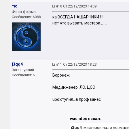
тю
#10 От 22/12/2023 14:39
Фанат форума
ка ВСЕГДА НАШАРНИКИ !!!!
Сообщения: 6088
нет что вызвать мастера .......
j3qq4
#11 От 22/12/2023 18:23
Заглянувший
Воронеж
Сообщения: 6
Мединженер, ЛО, ЦСО
upd:ступил...в проф занес
washdoc писал:
j3qq4
, мастеров надо нормальн