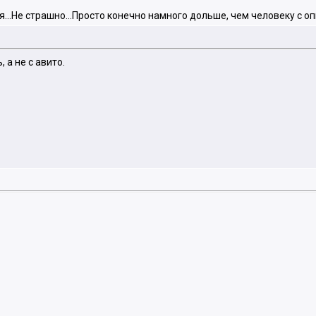
ся...Не страшно...Просто конечно намного дольше, чем человеку с о
 а не с авито.