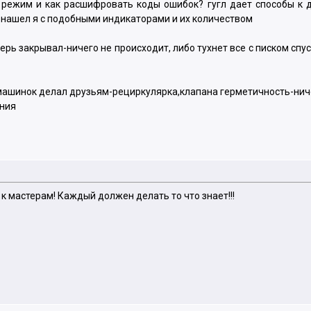
й режим и как расшифровать коды ошибок? гугл дает способы к
 нашел я с подобными индикаторами и их количеством
дверь закрывал-ничего не происходит, либо тухнет все с писком сп
машинок делал друзьям-рециркулярка,клапана герметичность-нич
ния
 к мастерам! Каждый должен делать то что знает!!!