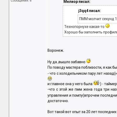
Сообщения: 6
Мелиор писал:
j3qq4 писал:
ПММ молчит секунд 1
Технопорнухе какая-то
Хорошо бы заполнить профиль
Воронеж.
Ну да ,вышло забавно
По поводу мастера поблизости, я как б
- что с холодильником пару лет назад
и главное она у него была
) - тайме
-что с этой же пмм жена года три на
управления и помпу(впрочем последни
достаточно.
Вот такой вот опыт за 20 лет последни