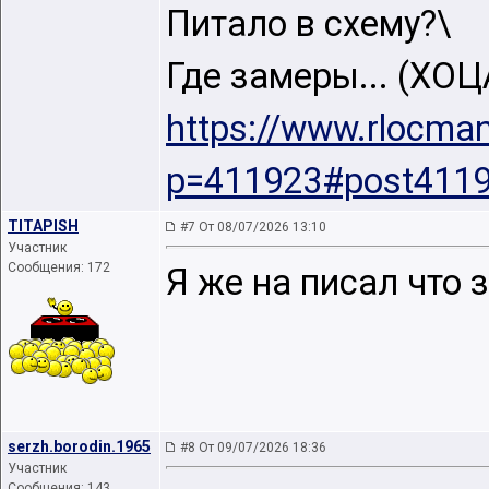
Питало в схему?\
Где замеры... (ХО
https://www.rlocma
p=411923#post411
TITAPISH
#7 От 08/07/2026 13:10
Участник
Сообщения: 172
Я же на писал что 
serzh.borodin.1965
#8 От 09/07/2026 18:36
Участник
Сообщения: 143