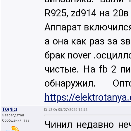
R925, zd914 на 20в
Аппарат включился 
а она как раз за з
брак nover .осцилл
чистые. На fb 2 п
обнаружил. О
https://elektrotan
TO(Nic)
#2 От 05/07/2026 12:52
Завсегдатай
Сообщения: 999
Чинил недавно неч