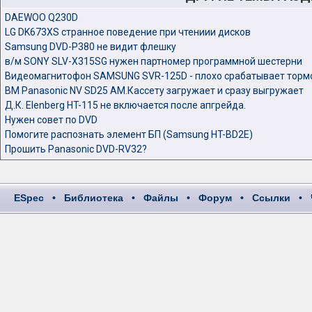
DAEWOO Q230D
LG DK673XS странное поведение при чтениии дисков
Samsung DVD-P380 не видит флешку
в/м SONY SLV-X315SG нужен партномер программной шестерни
Видеомагнитофон SAMSUNG SVR-125D - плохо срабатывает торм
ВМ Panasonic NV SD25 AM.Кассету загружает и сразу выгружает
Д.К. Elenberg HT-115 не включается после апгрейда.
Нужен совет по DVD
Помогите распознать элемент БП (Samsung HT-BD2E)
Прошить Panasonic DVD-RV32?
ESpec
•
Библиотека
•
Файлы
•
Форум
•
Ссылки
•