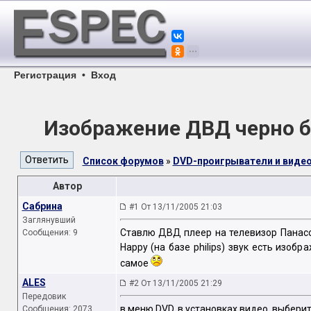
Регистрация
•
Вход
Изображение ДВД черно б
Список форумов
»
DVD-проигрыватели и вид
Автор
Сабрина
#1 От 13/11/2005 21:03
Заглянувший
Ставлю ДВД плеер на телевизор Панасо
Сообщения: 9
Happy (на базе philips) звук есть изоб
самое
ALES
#2 От 13/11/2005 21:29
Передовик
в меню DVD, в установках видео, выберит
Сообщения: 2073