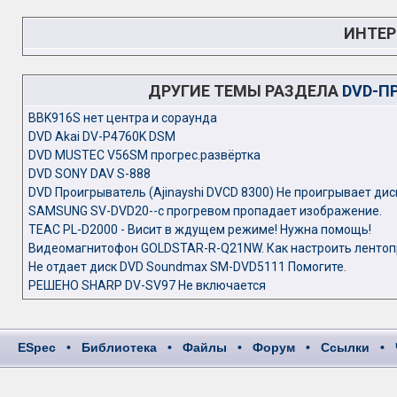
ИНТЕР
ДРУГИЕ ТЕМЫ РАЗДЕЛА
DVD-П
BBK916S нет центра и сораунда
DVD Akai DV-P4760K DSM
DVD MUSTEC V56SM прогрес.развёртка
DVD SONY DAV S-888
DVD Проигрыватель (Ajinayshi DVCD 8300) Не проигрывает дис
SAMSUNG SV-DVD20--с прогревом пропадает изображение.
TEAC PL-D2000 - Висит в ждущем режиме! Нужна помощь!
Видеомагнитофон GOLDSTAR-R-Q21NW. Как настроить лентоп
Не отдает диск DVD Soundmax SM-DVD5111 Помогите.
РЕШЕНО SHARP DV-SV97 Не включается
ESpec
•
Библиотека
•
Файлы
•
Форум
•
Ссылки
•