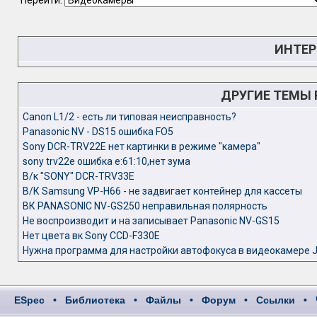
Перейти:
ИНТЕР
ДРУГИЕ ТЕМЫ
Canon L1/2 - есть ли типовая неисправность?
Panasonic NV - DS15 ошибка FO5
Sony DCR-TRV22E нет картинки в режиме "камера"
sony trv22e ошибка е:61:10,нет зума
В/к "SONY" DCR-TRV33E
В/К Samsung VP-H66 - не задвигает контейнер для кассеты
ВК PANASONIC NV-GS250 неправильная полярность
Не воспроизводит и на записывает Panasonic NV-GS15
Нет цвета вк Sony CCD-F330E
Нужна программа для настройки автофокуса в видеокамере 
ESpec
•
Библиотека
•
Файлы
•
Форум
•
Ссылки
•