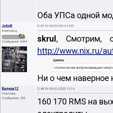
Оба УПСа одной мо
JohnK
#7 От 06/02/2014 14:01
Комповед
skrul
, Смотрим, 
Сообщения: 8469
http://www.nix.ru/
Цитата:
ступенчатая аппроксимация сину
Ни о чем наверное
Валера12
#8 От 09/01/2025 12:14
Участник
Сообщения: 205
160 170 RMS на вых