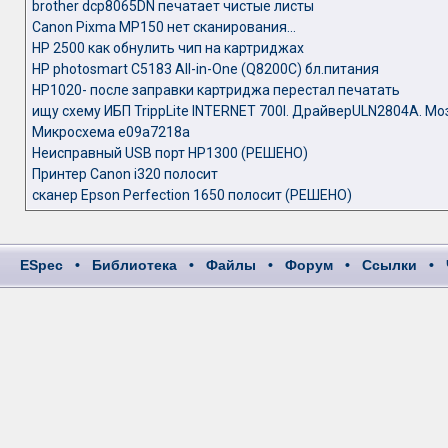
brother dcp8065DN печатает чистые листы
Canon Pixma MP150 нет сканирования...
HP 2500 как обнулить чип на картриджах
HP photosmart C5183 All-in-One (Q8200C) бл.питания
HP1020- после заправки картриджа перестал печатать
ищу схему ИБП TrippLite INTERNET 700I. ДрайверULN2804A. Мо
Микросхема e09a7218a
Неисправный USB порт HP1300 (РЕШЕНО)
Принтер Canon i320 полосит
сканер Epson Perfection 1650 полосит (РЕШЕНО)
ESpec
•
Библиотека
•
Файлы
•
Форум
•
Ссылки
•