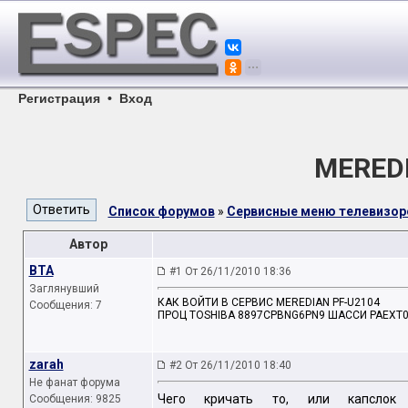
Регистрация
•
Вход
MEREDI
Список форумов
»
Сервисные меню телевизор
Автор
BTA
#1 От 26/11/2010 18:36
Заглянувший
КАК ВОЙТИ В СЕРВИС MEREDIAN PF-U2104
Сообщения: 7
ПРОЦ TOSHIBA 8897CPBNG6PN9 ШАССИ PAEXT
zarah
#2 От 26/11/2010 18:40
Не фанат форума
Чего кричать то, или капслок 
Сообщения: 9825