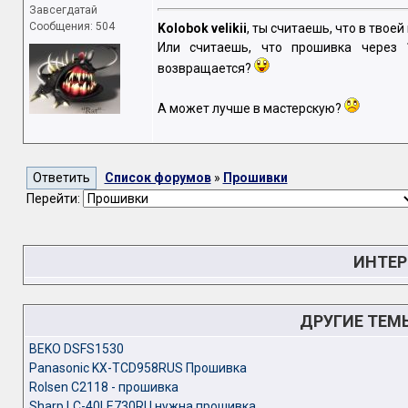
Завсегдатай
Сообщения: 504
Kolobok velikii
, ты считаешь, что в твое
Или считаешь, что прошивка через 
возвращается?
А может лучше в мастерскую?
Список форумов
»
Прошивки
Перейти:
ИНТЕР
ДРУГИЕ ТЕМ
BEKO DSFS1530
Panasonic KX-TCD958RUS Прошивка
Rolsen C2118 - прошивка
Sharp LC-40LE730RU нужна прошивка.