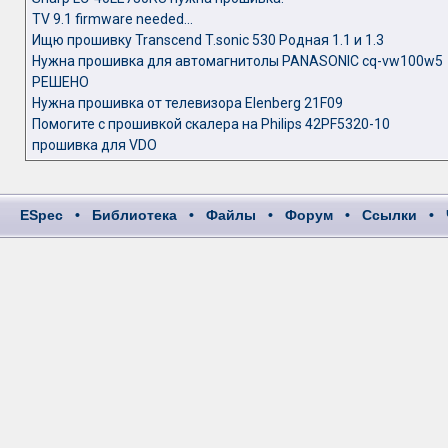
TV 9.1 firmware needed...
Ищю прошивку Transcend T.sonic 530 Родная 1.1 и 1.3
Нужна прошивка для автомагнитолы PANASONIC cq-vw100w5
РЕШЕНО
Нужна прошивка от телевизора Elenberg 21F09
Помогите с прошивкой скалера на Philips 42PF5320-10
прошивка для VDO
ESpec
•
Библиотека
•
Файлы
•
Форум
•
Ссылки
•