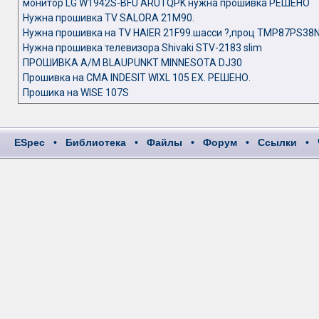
монитор LG W1942S-BFU ARUTQPK нужна прошивка РЕШЕНО
Нужна прошивка TV SALORA 21M90.
Нужна прошивка на TV HAIER 21F99.шасси ?,проц TMP87PS38
Нужна прошивка телевизора Shivaki STV-2183 slim
ПРОШИВКА А/М BLAUPUNKT MINNESOTA DJ30
Прошивка на СМА INDESIT WIXL 105 EX. РЕШЕНО.
Прошика на WISE 107S
ESpec
•
Библиотека
•
Файлы
•
Форум
•
Ссылки
•