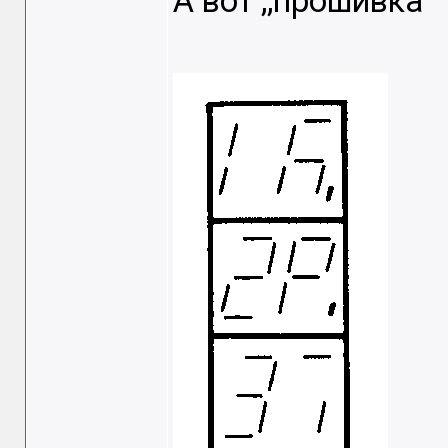
А вот ,,прошивка"