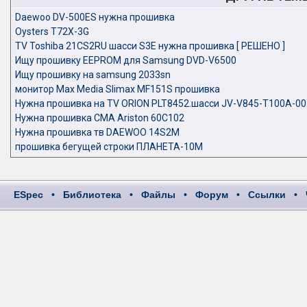
Daewoo DV-500ES нужна прошивка
Oysters T72X-3G
TV Toshiba 21CS2RU шасси S3E нужна прошивка [ РЕШЕНО ]
Ищу прошивку EEPROM для Samsung DVD-V6500
Ищу прошивку на samsung 2033sn
монитор Max Media Slimax MF151S прошивка
Нужна прошивка на TV ORION PLT8452.шасси JV-V845-T100A-00
Нужна прошивка СМА Ariston 60C102
Нужна прошивка тв DAEWOO 14S2M
прошивка бегущей строки ПЛАНЕТА-10М
ESpec
•
Библиотека
•
Файлы
•
Форум
•
Ссылки
•