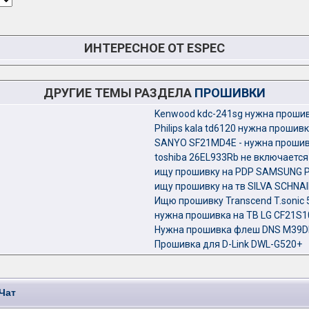
ИНТЕРЕСНОЕ ОТ ESPEC
ДРУГИЕ ТЕМЫ РАЗДЕЛА
ПРОШИВКИ
Kenwood kdc-241sg нужна проши
Philips kala td6120 нужна прошив
SANYO SF21MD4E - нужна проши
toshiba 26EL933Rb не включается
ищу прошивку на PDP SAMSUNG 
ищу прошивку на тв SILVA SCHNA
Ищю прошивку Transcend T.sonic 5
нужна прошивка на ТВ LG CF21S
Нужна прошивка флеш DNS M39
Прошивка для D-Link DWL-G520+
Чат