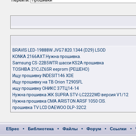
Перейти:
BRAVIS LED-19888W JVG7.820.1344 (D29) LSOD
KONKA 2166AXT.Нужна прошивка.
Samsung CS-22B5WTR шасси KS2A прошивка
TOSHIBA 21CJZ6SR eeprom (РЕШЕНО)
Ищу прошивку INDESIT146 XDE
Ищу прошивку на ТВ Orion T2905FL
ищу прошивку ОНИКС 37ТЦ14-14
Нужна прошивка ЖК SUPRA STV-LC2222WD версия V1/12
Нужна прошивка СМА ARISTON ARSF 1050 CIS.
прошивка TV LCD DAEWOO DLP-32C2
ESpec
•
Библиотека
•
Файлы
•
Форум
•
Ссылки
•