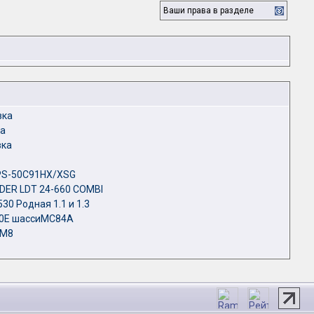
Ваши права в разделе
вка
ка
вка
PS-50C91HX/XSG
IDER LDT 24-660 COMBI
30 Родная 1.1 и 1.3
10E шассиМС84А
DM8