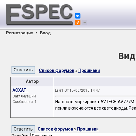
Регистрация
•
Вход
Вид
Список форумов
»
Прошивки
Автор
ACXAT_
#1 От 15/06/2010 14:47
Заглянувший
На плате маркировка AVTECH AV777M. 
Сообщения: 1
пенли включаются все светодиоды. Реа
Список форумов
»
Прошивки